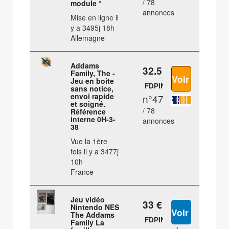
/ 78
module *
annonces
Mise en ligne il
y a 3495j 18h
Allemagne
Addams
32.5 €
Family, The -
Jeu en boite
FDPIN
sans notice,
envoi rapide
n°47
et soigné.
/ 78
Référence
interne 0H-3-
annonces
38
Vue la 1ère
fois il y a 3477j
10h
France
Jeu vidéo
33 €
Nintendo NES
The Addams
FDPIN
Family La