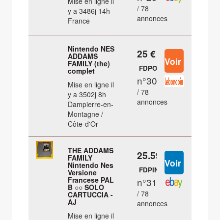
Mise en ligne il
/ 78
y a 3486j 14h
annonces
France
Nintendo NES
25 €
ADDAMS
FAMILY (the)
FDPOUT
complet
n°30
Mise en ligne il
/ 78
y a 3502j 8h
annonces
Dampierre-en-
Montagne /
Côte-d'Or
THE ADDAMS
25.59 €
FAMILY
Nintendo Nes
FDPIN
Versione
Francese PAL
n°31
B ○○ SOLO
/ 78
CARTUCCIA -
AJ
annonces
Mise en ligne il