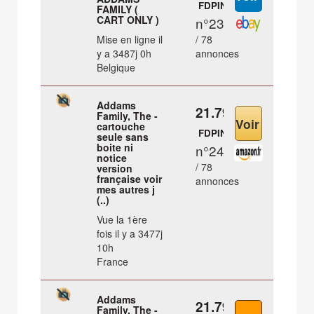
FDPIN
FAMILY (
CART ONLY )
n°23
Mise en ligne il
/ 78
y a 3487j 0h
annonces
Belgique
Addams
21.79 €
Family, The -
cartouche
FDPIN
seule sans
boite ni
n°24
notice
/ 78
version
française voir
annonces
mes autres j
(..)
Vue la 1ère
fois il y a 3477j
10h
France
Addams
21.79 €
Family, The -