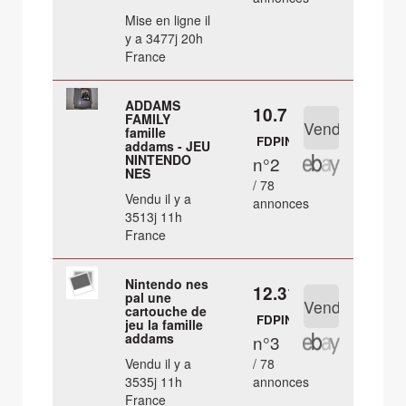
Mise en ligne il
y a 3477j 20h
France
ADDAMS
10.7 €
FAMILY
famille
FDPIN
addams - JEU
NINTENDO
n°2
NES
/ 78
Vendu il y a
annonces
3513j 11h
France
Nintendo nes
12.31 €
pal une
cartouche de
FDPIN
jeu la famille
addams
n°3
Vendu il y a
/ 78
3535j 11h
annonces
France