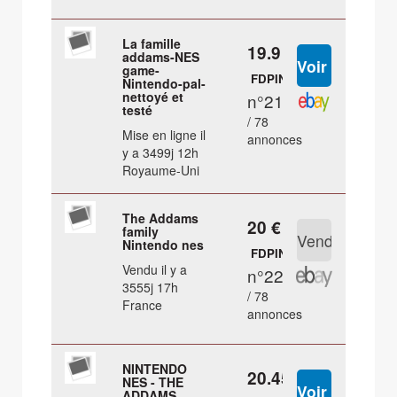
La famille
19.9 €
addams-NES
game-
FDPIN
Nintendo-pal-
nettoyé et
n°21
testé
/ 78
Mise en ligne il
annonces
y a 3499j 12h
Royaume-Uni
The Addams
20 €
family
Nintendo nes
FDPIN
Vendu il y a
n°22
3555j 17h
/ 78
France
annonces
NINTENDO
20.45 €
NES - THE
ADDAMS