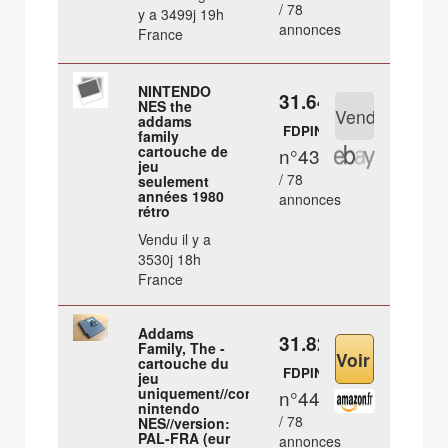
/ 78
y a 3499j 19h
annonces
France
NINTENDO
31.64 €
NES the
addams
FDPIN
family
cartouche de
n°43
jeu
/ 78
seulement
années 1980
annonces
rétro
Vendu il y a
3530j 18h
France
Addams
31.82 €
Family, The -
cartouche du
FDPIN
jeu
uniquement//console:
n°44
nintendo
/ 78
NES//version:
PAL-FRA (eur
annonces