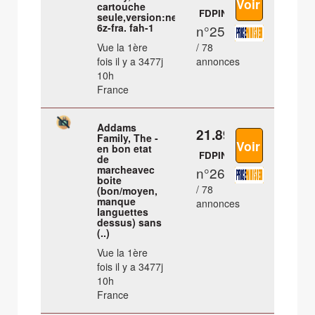
cartouche
FDPIN
seule,version:nes-
6z-fra. fah-1
n°25
Vue la 1ère
/ 78
fois il y a 3477j
annonces
10h
France
Addams
21.89 €
Family, The -
en bon etat
FDPIN
de
marcheavec
n°26
boite
/ 78
(bon/moyen,
manque
annonces
languettes
dessus) sans
(..)
Vue la 1ère
fois il y a 3477j
10h
France