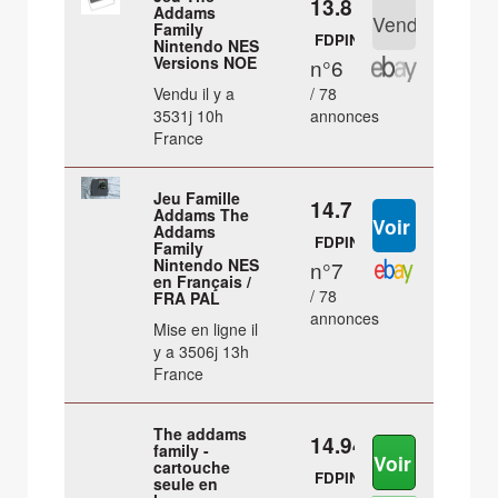
13.8 €
Addams
Family
FDPIN
Nintendo NES
Versions NOE
n°6
Vendu il y a
/ 78
3531j 10h
annonces
France
Jeu Famille
14.7 €
Addams The
Addams
FDPIN
Family
Nintendo NES
n°7
en Français /
/ 78
FRA PAL
annonces
Mise en ligne il
y a 3506j 13h
France
The addams
14.94 €
family -
cartouche
FDPIN
seule en