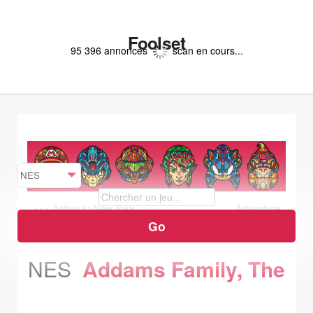
Foolset
95 396 annonces
scan en cours...
<<< Action in New York
Adventure
Island Classic, The / In the pacific >>>
NES
Addams Family, The