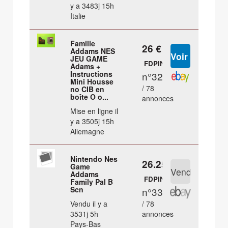
y a 3483j 15h
Italie
Famille
26 €
Addams NES
JEU GAME
FDPIN
Adams +
Instructions
n°32
Mini Housse
/ 78
no CIB en
boîte O o...
annonces
Mise en ligne il
y a 3505j 15h
Allemagne
Nintendo Nes
26.25 €
Game
Addams
FDPIN
Family Pal B
Scn
n°33
Vendu il y a
/ 78
3531j 5h
annonces
Pays-Bas