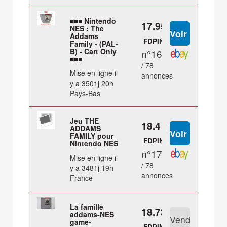
■■■ Nintendo
17.95 €
NES : The
Addams
FDPIN
Family - (PAL-
B) - Cart Only
n°16
■■■
/ 78
Mise en ligne il
annonces
y a 3501j 20h
Pays-Bas
Jeu THE
18.4 €
ADDAMS
FAMILY pour
FDPIN
Nintendo NES
n°17
Mise en ligne il
/ 78
y a 3481j 19h
annonces
France
La famille
18.73 €
addams-NES
game-
FDPIN