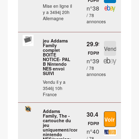
FDPIN
Mise en ligne il
n°38
y a 3494j 20h
/ 78
Allemagne
annonces
jeu Addams
29.99 €
Family
complet
FDPIN
BOITE
NOTICE- PAL
n°39
B Nintendo
/ 78
NES envoi
SUIVI
annonces
Vendu il y a
3546j 10h
France
Addams
30.4 €
Family, The -
cartouche du
FDPIN
jeu
uniquement//console:
n°40
nintendo
/ 78