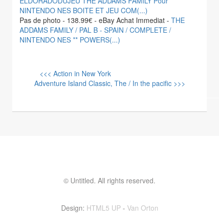
ELDORADODUJEU THE ADDAMS FAMILY Pour
NINTENDO NES BOITE ET JEU COM(...)
Pas de photo - 138.99€ - eBay Achat Immediat -
THE
ADDAMS FAMILY / PAL B - SPAIN / COMPLETE /
NINTENDO NES ** POWERS(...)
<<< Action in New York
Adventure Island Classic, The / In the pacific >>>
© Untitled. All rights reserved.
Contactez moi ! vinvin@foolset.com
Design:
HTML5 UP
-
Van Orton