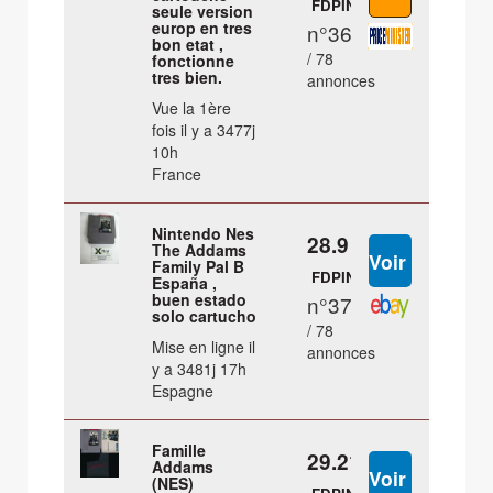
FDPIN
seule version
europ en tres
n°36
bon etat ,
/ 78
fonctionne
tres bien.
annonces
Vue la 1ère
fois il y a 3477j
10h
France
Nintendo Nes
28.9 €
The Addams
Family Pal B
FDPIN
España ,
buen estado
n°37
solo cartucho
/ 78
Mise en ligne il
annonces
y a 3481j 17h
Espagne
Famille
29.21 €
Addams
(NES)