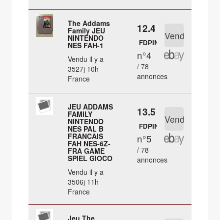
The Addams
12.4 €
Family JEU
NINTENDO
FDPIN
NES FAH-1
n°4
Vendu il y a
/ 78
3527j 10h
annonces
France
JEU ADDAMS
13.5 €
FAMILY
NINTENDO
FDPIN
NES PAL B
FRANCAIS
n°5
FAH NES-6Z-
/ 78
FRA GAME
SPIEL GIOCO
annonces
Vendu il y a
3506j 11h
France
Jeu The