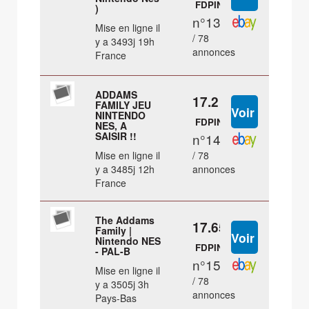
FDPIN
)
n°13
Mise en ligne il
/ 78
y a 3493j 19h
annonces
France
ADDAMS
17.2 €
FAMILY JEU
NINTENDO
FDPIN
NES, A
SAISIR !!
n°14
Mise en ligne il
/ 78
y a 3485j 12h
annonces
France
The Addams
17.65 €
Family |
Nintendo NES
FDPIN
- PAL-B
n°15
Mise en ligne il
/ 78
y a 3505j 3h
annonces
Pays-Bas