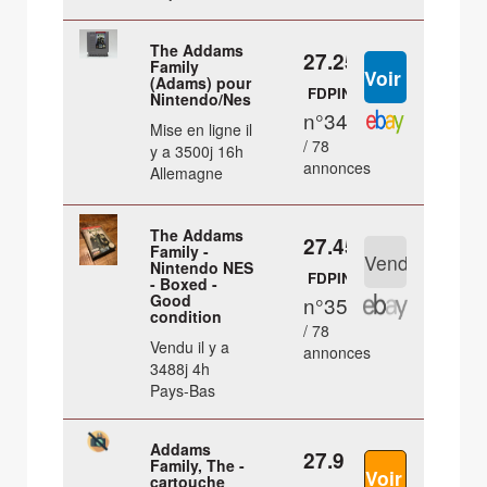
The Addams
27.25 €
Family
(Adams) pour
FDPIN
Nintendo/Nes
n°34
Mise en ligne il
/ 78
y a 3500j 16h
annonces
Allemagne
The Addams
27.45 €
Family -
Nintendo NES
FDPIN
- Boxed -
Good
n°35
condition
/ 78
Vendu il y a
annonces
3488j 4h
Pays-Bas
Addams
27.9 €
Family, The -
cartouche