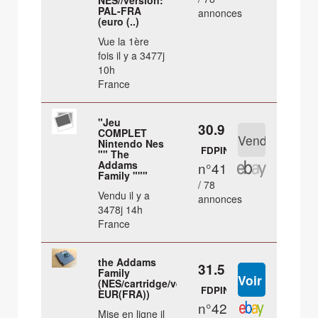
NES//version:
PAL-FRA
annonces
(euro (..)
Vue la 1ère
fois il y a 3477j
10h
France
"Jeu
30.9 €
COMPLET
Nintendo Nes
FDPIN
"" The
Addams
n°41
Family """
/ 78
Vendu il y a
annonces
3478j 14h
France
the Addams
31.5 €
Family
(NES/cartridge/ver.
FDPIN
EUR(FRA))
n°42
Mise en ligne il