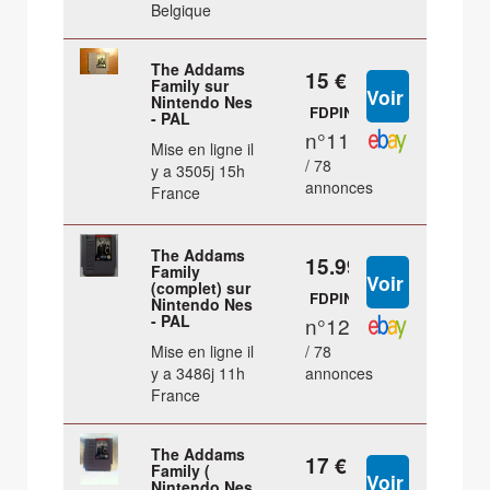
Belgique
The Addams
15 €
Family sur
Nintendo Nes
FDPIN
- PAL
n°11
Mise en ligne il
/ 78
y a 3505j 15h
annonces
France
The Addams
15.99 €
Family
(complet) sur
FDPIN
Nintendo Nes
- PAL
n°12
Mise en ligne il
/ 78
y a 3486j 11h
annonces
France
The Addams
17 €
Family (
Nintendo Nes