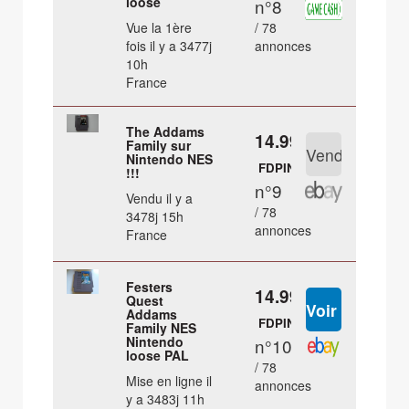
loose
n°8
Vue la 1ère
/ 78
fois il y a 3477j
annonces
10h
France
The Addams
14.99 €
Family sur
Nintendo NES
FDPIN
!!!
n°9
Vendu il y a
/ 78
3478j 15h
annonces
France
Festers
14.99 €
Quest
Addams
FDPIN
Family NES
Nintendo
n°10
loose PAL
/ 78
Mise en ligne il
annonces
y a 3483j 11h