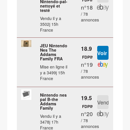
Nintendo-pal-
nettoyé et
n°18
testé
/ 78
Vendu il y a
annonces
3502j 15h
France
JEU Nintendo
18.9 €
Nes The
Addams
FDPIN
Family FRA
n°19
Mise en ligne il
/ 78
y a 3499j 15h
annonces
France
Nintendo nes
19.5 €
pal B-the
Addams
FDPIN
Family
n°20
Vendu il y a
/ 78
3478j 17h
annonces
France