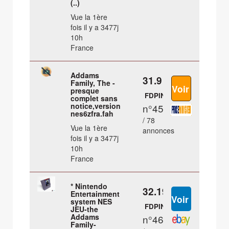
(..)
Vue la 1ère
fois il y a 3477j
10h
France
Addams
31.9 €
Family, The -
presque
FDPIN
complet sans
notice,version
n°45
nes6zfra.fah
/ 78
Vue la 1ère
annonces
fois il y a 3477j
10h
France
* Nintendo
32.19 €
Entertainment
system NES
FDPIN
JEU-the
Addams
n°46
Family-