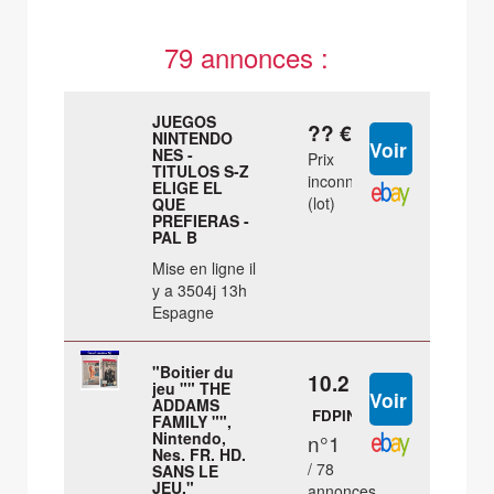
79 annonces :
JUEGOS
?? €
NINTENDO
NES -
Prix
TITULOS S-Z
inconnu
ELIGE EL
(lot)
QUE
PREFIERAS -
PAL B
Mise en ligne il
y a 3504j 13h
Espagne
"Boitier du
10.2 €
jeu "" THE
ADDAMS
FDPIN
FAMILY "",
Nintendo,
n°1
Nes. FR. HD.
/ 78
SANS LE
JEU."
annonces