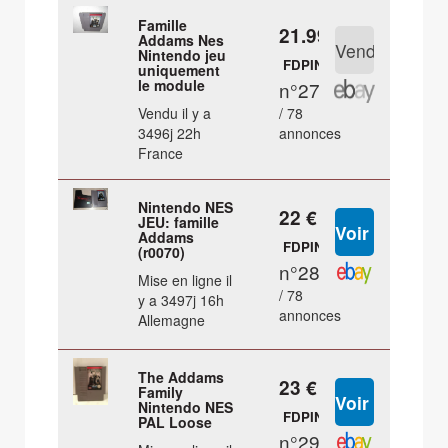
Famille
21.99 €
Addams Nes
Nintendo jeu
FDPIN
uniquement
le module
n°27
Vendu il y a
/ 78
3496j 22h
annonces
France
Nintendo NES
22 €
JEU: famille
Addams
FDPIN
(r0070)
n°28
Mise en ligne il
/ 78
y a 3497j 16h
annonces
Allemagne
The Addams
23 €
Family
Nintendo NES
FDPIN
PAL Loose
n°29